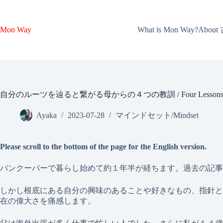
コ
ン
テ
About
Mon Way
What is Mon Way?
ン
ツ
へ
ス
キ
ッ
自分のルーツを辿ると繋がる母からの４つの教訓 / Four Lessons from My 
プ
Ayaka
2023-07-28
マインドセット/Mindset
Please scroll to the bottom of the page for the English version.
バンクーバーで暮らし始めて約１年半が経ちます。過去の記事
しかし根底にある自分の興味のあることや好きなもの、指針と
在の偉大さを痛感します。