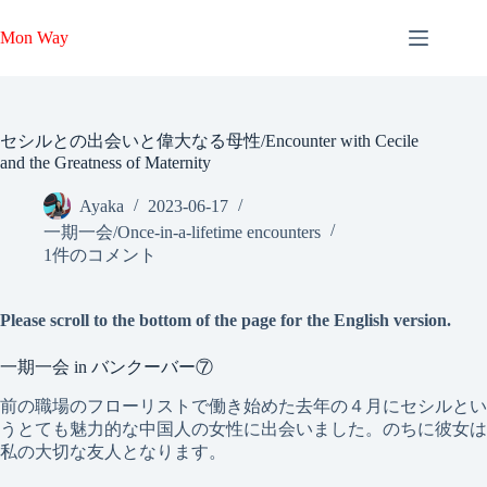
コ
ン
Mon Way
テ
ン
ツ
へ
セシルとの出会いと偉大なる母性/Encounter with Cecile
ス
and the Greatness of Maternity
キ
ッ
Ayaka
2023-06-17
プ
一期一会/Once-in-a-lifetime encounters
1件のコメント
Please scroll to the bottom of the page for the English version.
一期一会 in バンクーバー⑦
前の職場のフローリストで働き始めた去年の４月にセシルとい
うとても魅力的な中国人の女性に出会いました。のちに彼女は
私の大切な友人となります。