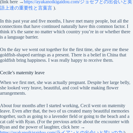
(link here →
https://ayakanoikigaidou.com/ジョセフとの出会いと英
語上達の重要性と言葉言
).
In this past year and five months, I have met many people, but all the
connections that have continued naturally have this common factor. I
think it’s the same no matter which country you’re in or whether there
is a language barrier.
On the day we went out together for the first time, she gave me these
goldfish-shaped earrings as a present. There is a belief in China that
goldfish bring happiness. I was really happy to receive them.
Cecile’s maternity leave
When we first met, she was actually pregnant. Despite her large belly,
she looked very brave, beautiful, and cool while making flower
arrangements.
About four months after I started working, Cecil went on maternity
leave. Even after that, the two of us created many beautiful memories
together, such as going to a lavender field or going to the beach and a
cat café with Ryan. (For the previous article about the encounter with
Ryan and the power of laughter, click here →
https://ayakanoikigaidou.com/ライアンとの出会いと笑いの力/
).