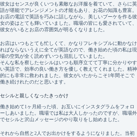
彼女はセンスが良くいつも素敵なお洋服を着ていて、さらに英
語が堪能でアレンジメントの才能もあり、お花の知識も豊富。
お店の電話で英語を巧みに話しながら、美しいブーケを作る彼
女の姿はとても輝いていました。職場の皆にも愛されていて、
彼女がいるとお店の雰囲気が明るくなりました。
お店はいつもとても忙しくて、かなりフレキシブルに動かなけ
ればならないうえに全てが英語なので、働き始めた頃の私は現
場の空気が全く読めずいつも混乱していました。
そんな私を察したセシルはいつも順序立てて丁寧に分かりやす
い英語で、効率の良い働き方を優しく教えてくれました。精神
的にも非常に救われました。彼女がいたからこそ1年間そこで
働き続けれたのだと思います。
セシルと親しくなったきっかけ
働き始めて1ヶ月経った頃、お互いにインスタグラムをフォロ
ーしあいました。職場では私は大人しかったのですが、職場外
でセシルと沢山メッセージのやり取りをし始めました。
それから自然と2人でお出かけをするようになりました。当初