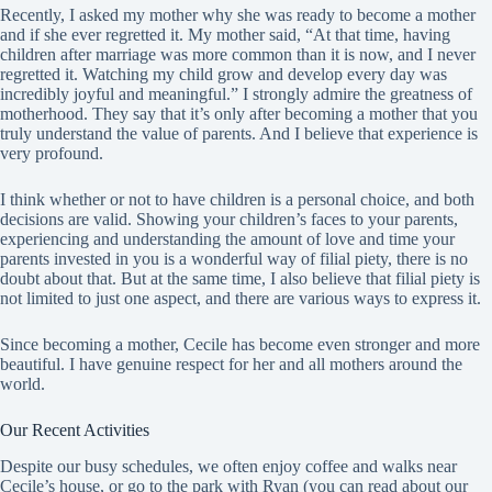
Recently, I asked my mother why she was ready to become a mother
and if she ever regretted it. My mother said, “At that time, having
children after marriage was more common than it is now, and I never
regretted it. Watching my child grow and develop every day was
incredibly joyful and meaningful.” I strongly admire the greatness of
motherhood. They say that it’s only after becoming a mother that you
truly understand the value of parents. And I believe that experience is
very profound.
I think whether or not to have children is a personal choice, and both
decisions are valid. Showing your children’s faces to your parents,
experiencing and understanding the amount of love and time your
parents invested in you is a wonderful way of filial piety, there is no
doubt about that. But at the same time, I also believe that filial piety is
not limited to just one aspect, and there are various ways to express it.
Since becoming a mother, Cecile has become even stronger and more
beautiful. I have genuine respect for her and all mothers around the
world.
Our Recent Activities
Despite our busy schedules, we often enjoy coffee and walks near
Cecile’s house, or go to the park with Ryan (you can read about our