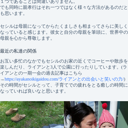
１つであることは間違いありません。
でも同時に親孝行はそれ一つではなく様々な方法があるのだと
も思います。
セシルは母親になってからたくましさも相まってさらに美しく
なっていると感じます。彼女と自分の母親を筆頭に、世界中の
母親を心から尊敬します。
最近の私達の関係
お互い多忙のなかでもセシルのお家の近くでコーヒーや散歩を
楽しんだり、ライアンと3人で公園に行ったりしています。(ラ
イアンとの一期一会の過去記事はこちら
→
https://ayakanoikigaidou.com/ライアンとの出会いと笑いの力/
)
その時間がセシルとって、子育てでの疲れをとる癒しの時間に
なっていれば良いなと思います。