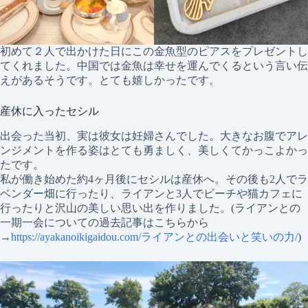
初めて２人で出かけた日にこの金魚型のピアスをプレゼントし
てくれました。中国では金魚は幸せを運んでくるという言い伝
えがあるそうです。とても嬉しかったです。
産休に入ったセシル
出会った当初、実は彼女は妊婦さんでした。大きなお腹でアレ
ンジメントを作る姿はとても勇ましく、美しくてかっこよかっ
たです。
私が働き始めた約4ヶ月後にセシルは産休へ。その後も2人でラ
ベンダー畑に行ったり、ライアンと3人でビーチや猫カフェに
行ったりと沢山の美しい思い出を作りました。(ライアンとの
一期一会についての過去記事はこちらから
→
https://ayakanoikigaidou.com/ライアンとの出会いと笑いの力/
)