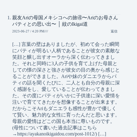
親友Ariの母国メキシコへの旅④〜Ariのお母さん
パティとの思い出〜 │ 紋のIkigai道
返信
2023-06-27 / 4:20 PM////
[…] 言葉の壁はありましたが、初めて会った瞬間
にパティが明るい人柄であることが彼女の素敵な
笑顔と醸し出すオーラから深く伝わってきまし
た。それと同時に3人の子供を育て上げた母親と
しての懐の深さと強さが彼女の目の奥から感じと
ることができました。Ariや妹のダニエラからパ
ティの話を聞くたびに、二人とも自分の母親に深
く感謝をし、愛していることが伝わってきまし
た。その度にパティがいかに子供達に深い愛情を
注いで育ててきたかを想像することが出来ます。
だからこそAriもダニエラも感性が豊かで優しく
て賢い、魅力的な女性に育ったんだと思います。
母親の愛情はどこの国も本当に尊いものです。
(母性について書いた過去記事はこちら
→https://ayakanoikigaidou.com/post-1012/) […]