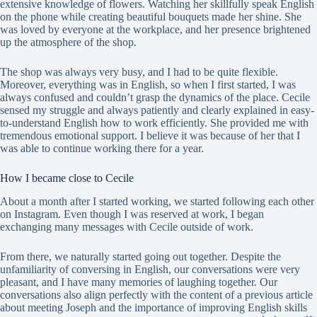
extensive knowledge of flowers. Watching her skillfully speak English
on the phone while creating beautiful bouquets made her shine. She
was loved by everyone at the workplace, and her presence brightened
up the atmosphere of the shop.
The shop was always very busy, and I had to be quite flexible.
Moreover, everything was in English, so when I first started, I was
always confused and couldn’t grasp the dynamics of the place. Cecile
sensed my struggle and always patiently and clearly explained in easy-
to-understand English how to work efficiently. She provided me with
tremendous emotional support. I believe it was because of her that I
was able to continue working there for a year.
How I became close to Cecile
About a month after I started working, we started following each other
on Instagram. Even though I was reserved at work, I began
exchanging many messages with Cecile outside of work.
From there, we naturally started going out together. Despite the
unfamiliarity of conversing in English, our conversations were very
pleasant, and I have many memories of laughing together. Our
conversations also align perfectly with the content of a previous article
about meeting Joseph and the importance of improving English skills