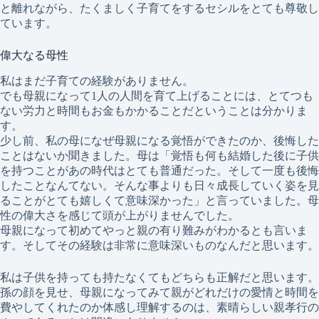
と離れながら、たくましく子育てをするセシルをとても尊敬し
ています。
偉大なる母性
私はまだ子育ての経験がありません。
でも母親になって1人の人間を育て上げることには、とてつも
ない労力と時間もお金もかかることだということは分かりま
す。
少し前、私の母になぜ母親になる覚悟ができたのか、後悔した
ことはないか聞きました。母は「覚悟も何も結婚した後に子供
を持つことがあの時代はとても普通だった。そして一度も後悔
したことなんてない。そんな事よりも日々成長していく姿を見
ることがとても嬉しくて意味深かった」と言っていました。母
性の偉大さを感じて頭が上がりませんでした。
母親になって初めてやっと親の有り難みがわかるとも言いま
す。そしてその経験は非常に意味深いものなんだと思います。
私は子供を持っても持たなくてもどちらも正解だと思います。
孫の顔を見せ、母親になってみて親がどれだけの愛情と時間を
費やしてくれたのか体感し理解するのは、素晴らしい親孝行の