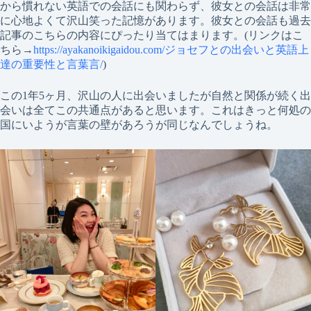
から慣れない英語での会話にも関わらず、彼女との会話は非常
に心地よくて沢山笑った記憶があります。彼女との会話も過去
記事のこちらの内容にぴったり当てはまります。(リンクはこ
ちら→
https://ayakanoikigaidou.com/ジョセフとの出会いと英語上
達の重要性と言葉言/
)
この1年5ヶ月、沢山の人に出会いましたが自然と関係が続く出
会いは全てこの共通点があると思います。これはきっと何処の
国にいようが言葉の壁があろうが同じなんでしょうね。