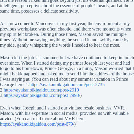
But the reason I liked him goes beyond just his external qualities. He is
intelligent, perceptive about the essence of people’s hearts, and at the
same time, possesses a delicate sensitivity.
As a newcomer to Vancouver in my first year, the environment at my
previous workplace was often chaotic, and there were moments when
my spirit felt broken. During those times, Mason saved me multiple
times. Without me saying anything, he sensed it and swiftly came by
my side, gently whispering the words I needed to hear the most.
Mason left the job last summer, but we have continued to keep in touch
ever since. When I started dating my partner Joseph last year and had
to go to his hometown, Prince George, in a hurry, Mason worried that I
might be kidnapped and asked me to send him the address of the house
I was staying at. (You can read about my summer vacation in Prince
George here: 1.
https://ayakanoikigaidou.com/post-2735
2.
https://ayakanoikigaidou.com/post-2910
3.
https://ayakanoikigaidou.com/post-2993/
)
Even when Joseph and I started our vintage resale business, VVR,
Mason, with his expertise in social media, provided us with valuable
advice. (You can read more about VVR here:
https://ayakanoikigaidou.com/post-679/
)