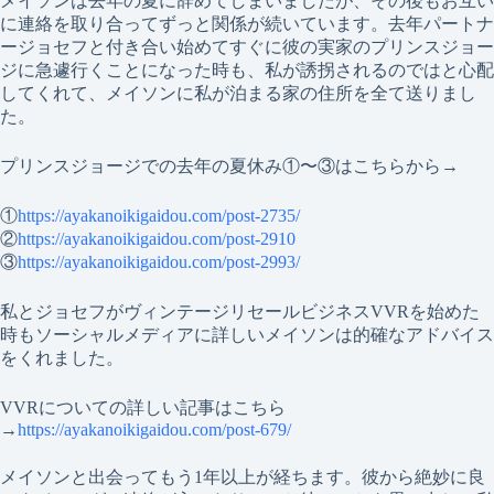
メイソンは去年の夏に辞めてしまいましたが、その後もお互い
に連絡を取り合ってずっと関係が続いています。去年パートナ
ージョセフと付き合い始めてすぐに彼の実家のプリンスジョー
ジに急遽行くことになった時も、私が誘拐されるのではと心配
してくれて、メイソンに私が泊まる家の住所を全て送りまし
た。
プリンスジョージでの去年の夏休み①〜③はこちらから→
①
https://ayakanoikigaidou.com/post-2735/
②
https://ayakanoikigaidou.com/post-2910
③
https://ayakanoikigaidou.com/post-2993/
私とジョセフがヴィンテージリセールビジネスVVRを始めた
時もソーシャルメディアに詳しいメイソンは的確なアドバイス
をくれました。
VVRについての詳しい記事はこちら
→
https://ayakanoikigaidou.com/post-679/
メイソンと出会ってもう1年以上が経ちます。彼から絶妙に良