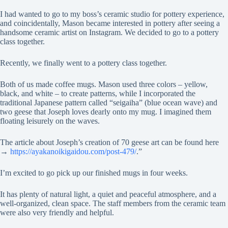
I had wanted to go to my boss’s ceramic studio for pottery experience,
and coincidentally, Mason became interested in pottery after seeing a
handsome ceramic artist on Instagram. We decided to go to a pottery
class together.
Recently, we finally went to a pottery class together.
Both of us made coffee mugs. Mason used three colors – yellow,
black, and white – to create patterns, while I incorporated the
traditional Japanese pattern called “seigaiha” (blue ocean wave) and
two geese that Joseph loves dearly onto my mug. I imagined them
floating leisurely on the waves.
The article about Joseph’s creation of 70 geese art can be found here
→
https://ayakanoikigaidou.com/post-479/
.”
I’m excited to go pick up our finished mugs in four weeks.
It has plenty of natural light, a quiet and peaceful atmosphere, and a
well-organized, clean space. The staff members from the ceramic team
were also very friendly and helpful.