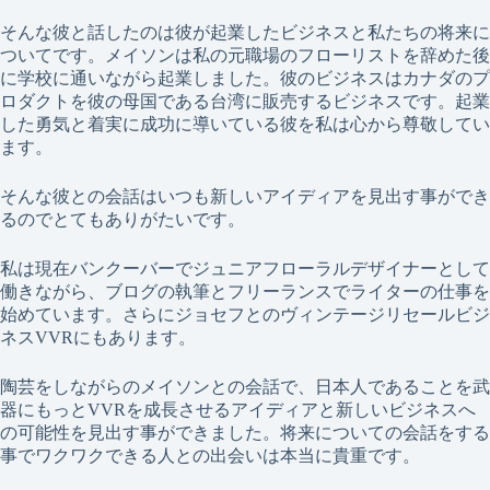
そんな彼と話したのは彼が起業したビジネスと私たちの将来に
ついてです。メイソンは私の元職場のフローリストを辞めた後
に学校に通いながら起業しました。彼のビジネスはカナダのプ
ロダクトを彼の母国である台湾に販売するビジネスです。起業
した勇気と着実に成功に導いている彼を私は心から尊敬してい
ます。
そんな彼との会話はいつも新しいアイディアを見出す事ができ
るのでとてもありがたいです。
私は現在バンクーバーでジュニアフローラルデザイナーとして
働きながら、ブログの執筆とフリーランスでライターの仕事を
始めています。さらにジョセフとのヴィンテージリセールビジ
ネスVVRにもあります。
陶芸をしながらのメイソンとの会話で、日本人であることを武
器にもっとVVRを成長させるアイディアと新しいビジネスへ
の可能性を見出す事ができました。将来についての会話をする
事でワクワクできる人との出会いは本当に貴重です。