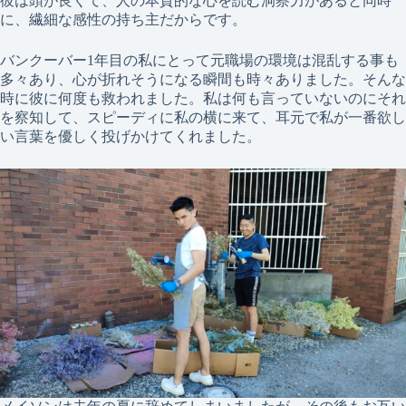
彼は頭が良くて、人の本質的な心を読む洞察力があると同時
に、繊細な感性の持ち主だからです。
バンクーバー1年目の私にとって元職場の環境は混乱する事も
多々あり、心が折れそうになる瞬間も時々ありました。そんな
時に彼に何度も救われました。私は何も言っていないのにそれ
を察知して、スピーディに私の横に来て、耳元で私が一番欲し
い言葉を優しく投げかけてくれました。