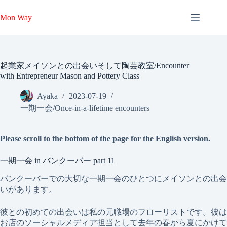
コ
ン
Mon Way
テ
ン
ツ
へ
起業家メイソンとの出会いそして陶芸教室/Encounter
ス
with Entrepreneur Mason and Pottery Class
キ
ッ
Ayaka
2023-07-19
プ
一期一会/Once-in-a-lifetime encounters
Please scroll to the bottom of the page for the English version.
一期一会 in バンクーバー part 11
バンクーバーでの大切な一期一会のひとつにメイソンとの出会
いがあります。
彼との初めての出会いは私の元職場のフローリストです。彼は
お店のソーシャルメディア担当として去年の春から夏にかけて