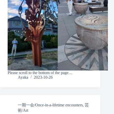
Please scroll to the bottom of the page…
Ayaka
2023-10-26
一期一会/Once-in-a-lifetime encounters
,
芸
術/Art