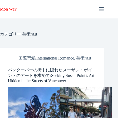
コ
ン
Mon Way
テ
ン
ツ
へ
カテゴリー
芸術/Art
ス
キ
ッ
プ
国際恋愛/International Romance
,
芸術/Art
バンクーバーの街中に隠れたスーザン・ポイ
ントのアートを求めて/Seeking Susan Point’s Art
Hidden in the Streets of Vancouver