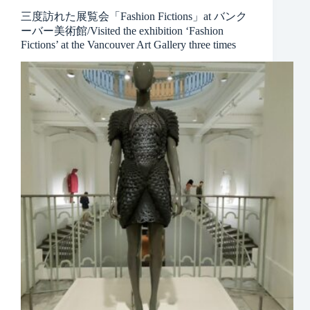
三度訪れた展覧会「Fashion Fictions」at バンク
ーバー美術館/Visited the exhibition ‘Fashion
Fictions’ at the Vancouver Art Gallery three times