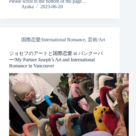
Please scroll to the bottom of the page…
Ayaka
2023-06-20
国際恋愛/International Romance
,
芸術/Art
ジョセフのアートと国際恋愛 in バンクーバ
ー/My Partner Joseph’s Art and International
Romance in Vancouver