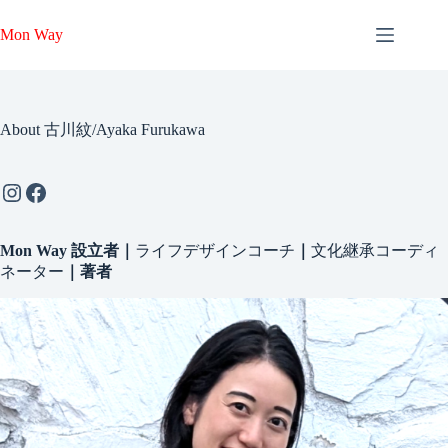
コ
ン
Mon Way
テ
ン
ツ
へ
About 古川紋/Ayaka Furukawa
ス
キ
ッ
Instagram
Facebook
プ
Mon Way 設立者｜
ライフデザインコーチ
｜
文化継承コーディ
ネーター
｜著者