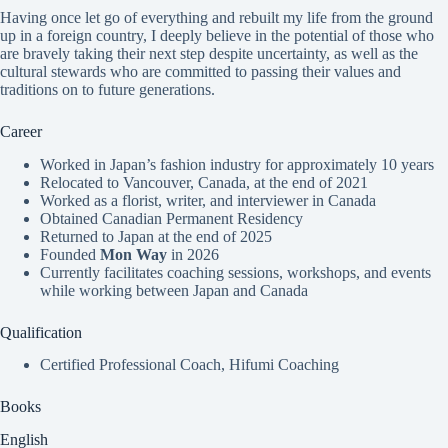
Having once let go of everything and rebuilt my life from the ground
up in a foreign country, I deeply believe in the potential of those who
are bravely taking their next step despite uncertainty, as well as the
cultural stewards who are committed to passing their values and
traditions on to future generations.
Career
Worked in Japan’s fashion industry for approximately 10 years
Relocated to Vancouver, Canada, at the end of 2021
Worked as a florist, writer, and interviewer in Canada
Obtained Canadian Permanent Residency
Returned to Japan at the end of 2025
Founded
Mon Way
in 2026
Currently facilitates coaching sessions, workshops, and events
while working between Japan and Canada
Qualification
Certified Professional Coach, Hifumi Coaching
Books
English