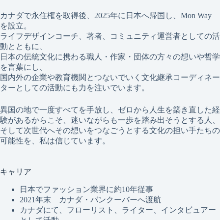
カナダで永住権を取得後、2025年に日本へ帰国し、Mon Way
を設立。
ライフデザインコーチ、著者、コミュニティ運営者としての活
動とともに、
日本の伝統文化に携わる職人・作家・団体の方々の想いや哲学
を言葉にし、
国内外の企業や教育機関とつないでいく文化継承コーディネー
ターとしての活動にも力を注いでいます。
異国の地で一度すべてを手放し、ゼロから人生を築き直した経
験があるからこそ、迷いながらも一歩を踏み出そうとする人、
そして次世代へその想いをつなごうとする文化の担い手たちの
可能性を、私は信じています。
キャリア
日本でファッション業界に約10年従事
2021年末 カナダ・バンクーバーへ渡航
カナダにて、フローリスト、ライター、インタビュアー