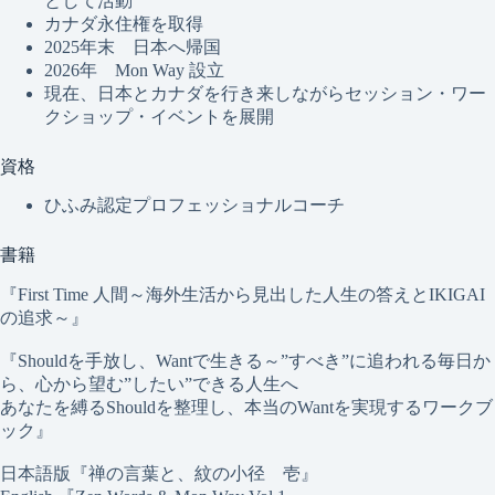
として活動
カナダ永住権を取得
2025年末 日本へ帰国
2026年 Mon Way 設立
現在、日本とカナダを行き来しながらセッション・ワー
クショップ・イベントを展開
資格
ひふみ認定プロフェッショナルコーチ
書籍
『First Time 人間～海外生活から見出した人生の答えとIKIGAI
の追求～』
『Shouldを手放し、Wantで生きる～”すべき”に追われる毎日か
ら、心から望む”したい”できる人生へ
あなたを縛るShouldを整理し、本当のWantを実現するワークブ
ック』
日本語版『禅の言葉と、紋の小径 壱』