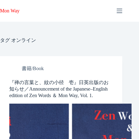
コ
ン
Mon Way
テ
ン
ツ
へ
タグ
オンライン
ス
キ
ッ
プ
書籍/Book
『禅の言葉と、紋の小径 壱』日英出版のお
知らせ／Announcement of the Japanese–English
edition of Zen Words ＆ Mon Way, Vol. 1.